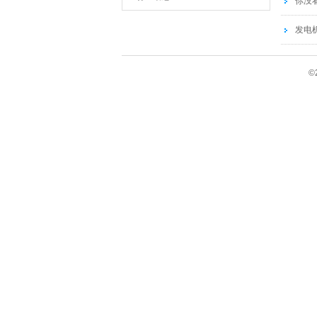
你没
发电
©