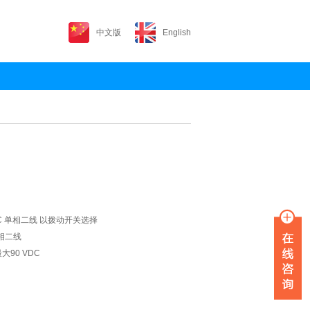
中文版
English
 VAC 单相二线 以拨动开关选择
单相二线
大90 VDC