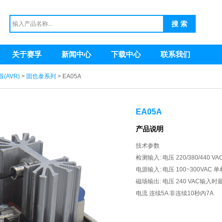
关于赛孚
新闻中心
下载中心
联系我们
AVR)
>
固也泰系列
> EA05A
EA05A
产品说明
技术参数
检测输入: 电压 220/380/440
电源输入: 电压 100~300VAC 
磁场输出: 电压 240 VAC输入时最
电流 连续5A 非连续10秒内7A