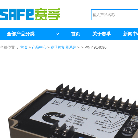
全部产品分类
首页
关于赛孚
新闻中
当前位置 ：
首页
>
产品中心
>
赛孚控制器系列
>
> P/N:4914090