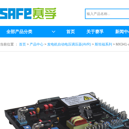
全部产品分类
首页
关于赛孚
新闻中
当前位置 ：
首页
>
产品中心
>
发电机自动电压调压器(AVR)
>
斯坦福系列
> MX341-